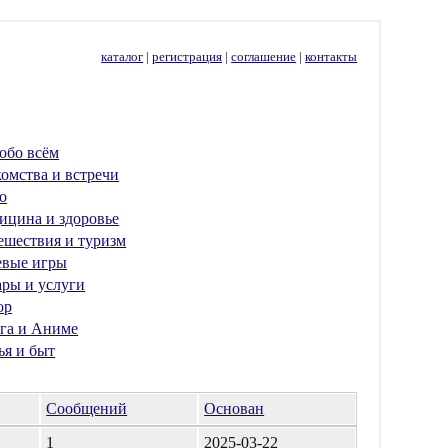
каталог
|
регистрация
|
соглашение
|
контакты
обо всём
омства и встречи
о
ицина и здоровье
ешествия и туризм
евые игры
ары и услуги
ор
га и Аниме
ья и быт
Сообщений
Основан
1
2025-03-22