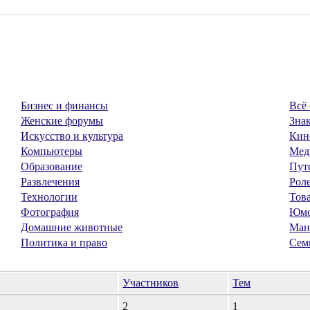
Бизнес и финансы
Всё 
Женские форумы
Знак
Искусство и культура
Кин
Компьютеры
Мед
Образование
Пут
Развлечения
Рол
Технологии
Тов
Фотография
Юм
Домашние животные
Ман
Политика и право
Сем
Участников
Тем
2
1