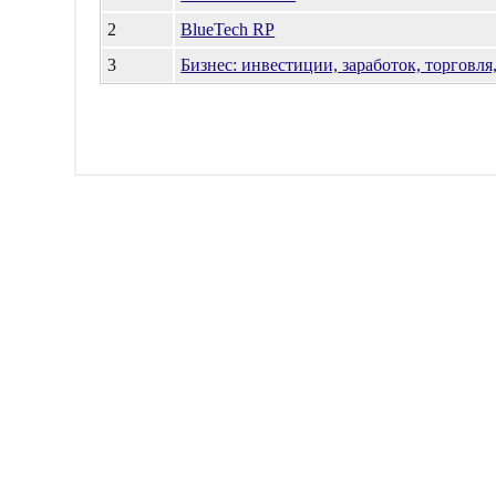
2
BlueTech RP
3
Бизнес: инвестиции, заработок, торговл